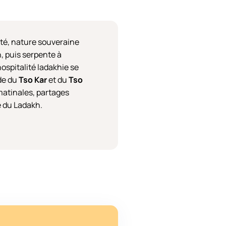
lité, nature souveraine
, puis serpente à
ospitalité ladakhie se
ude du
Tso Kar
et du
Tso
matinales, partages
e du Ladakh.