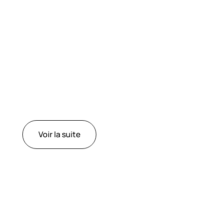
ur ce premier séjour. La journée reste volontairement allégée, 
t l'esprit se poser dans la sérénité ladakhie.
ythme de Leh
apprivoiser l'altitude en douceur. Vous profitez de ces premiè
e famille d'accueil, qui vous convie à la préparation des momos,
n. Un moment de complicité et de partage, première invitation d