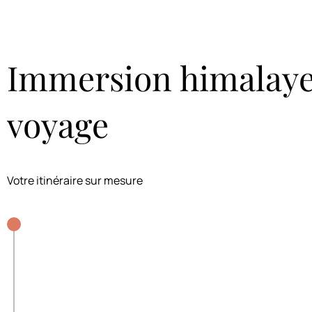
Immersion himalayen
voyage
Votre itinéraire sur mesure
#
JOUR 1
Aéroport de