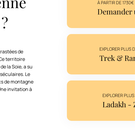
enne
À PARTIR DE 1730
Demander u
 ?
EXPLORER PLUS D'
trastées de
Trek & Ra
Ce territoire
de la Soie, a su
séculaires. Le
lacs de montagne
Une invitation à
EXPLORER PLUS
Ladakh - 