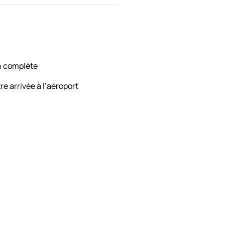
n complète
re arrivée à l’aéroport
uddha. La journée se
ent dans tout l'Himalaya.