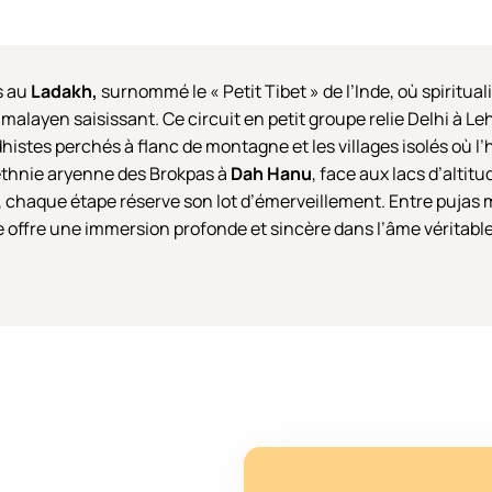
s au
Ladakh,
surnommé le « Petit Tibet » de l’Inde, où spiritua
layen saisissant. Ce circuit en petit groupe relie Delhi à Leh
stes perchés à flanc de montagne et les villages isolés où l’h
’ethnie aryenne des Brokpas à
Dah Hanu
, face aux lacs d’altit
, chaque étape réserve son lot d’émerveillement. Entre pujas 
ge offre une immersion profonde et sincère dans l’âme véritabl