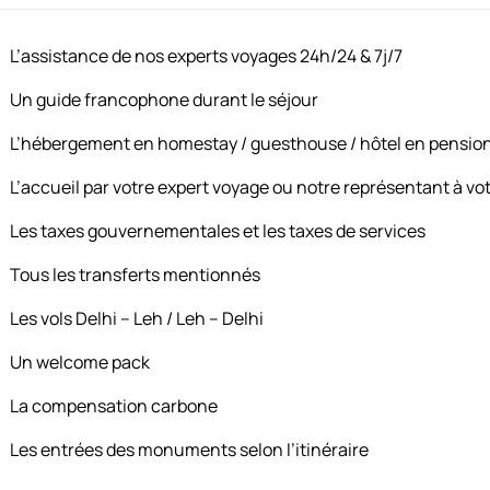
L’assistance de nos experts voyages 24h/24 & 7j/7
Un guide francophone durant le séjour
L’hébergement en homestay / guesthouse / hôtel en pensio
L’accueil par votre expert voyage ou notre représentant à vot
a vallée de l'Indus
Les taxes gouvernementales et les taxes de services
ère de Basgo, puis Likir et sa majestueuse statue dorée du Bo
Tous les transferts mentionnés
te remarquable abritant des fresques et sculptures sans équival
ée du spirituel et de l'artistique, gravée dans les mémoires.
Les vols Delhi – Leh / Leh – Delhi
Un welcome pack
La compensation carbone
Les entrées des monuments selon l’itinéraire