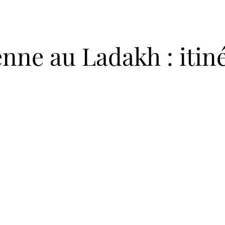
ne au Ladakh : itiné
 Delhi - Delhi