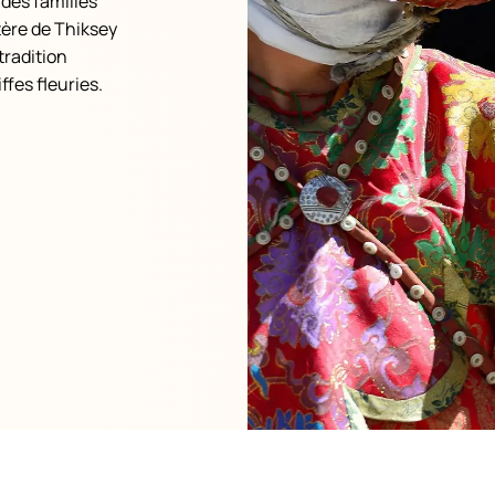
 des familles
tère de Thiksey
tradition
fes fleuries.