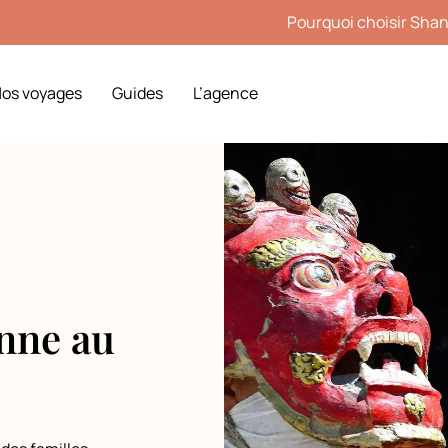
Pourquoi choisir Shant
os voyages
Guides
L’agence
nne au