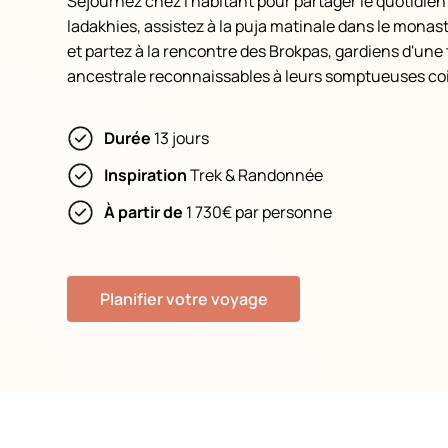
Séjournez chez l'habitant pour partager le quotidien
ladakhies, assistez à la puja matinale dans le monas
et partez à la rencontre des Brokpas, gardiens d'une 
ancestrale reconnaissables à leurs somptueuses coif
Durée
13 jours
Inspiration
Trek & Randonnée
À partir de
1 730€ par personne
Planifier votre voyage